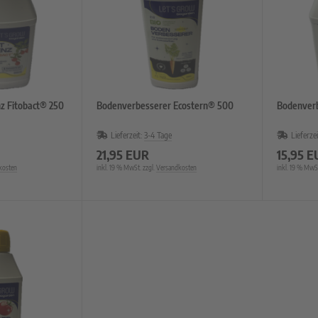
z Fitobact® 250
Bodenverbesserer Ecostern® 500
Bodenverb
Lieferzeit:
3-4 Tage
Lieferzei
21,95 EUR
15,95 E
kosten
inkl. 19 % MwSt. zzgl.
Versandkosten
inkl. 19 % MwSt