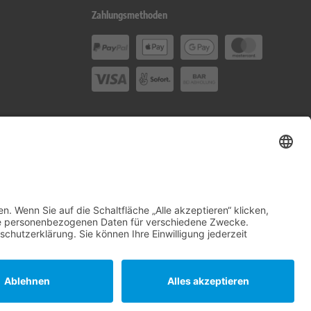
Zahlungsmethoden
Social Media
en-Andreas oHG.