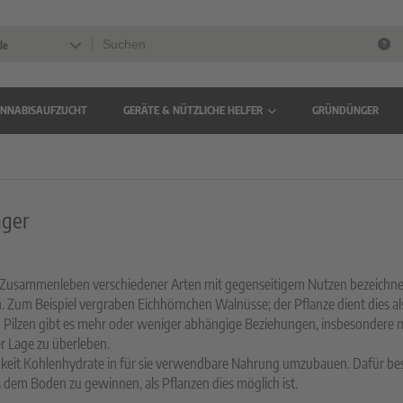
le
NNABISAUFZUCHT
GERÄTE & NÜTZLICHE HELFER
GRÜNDÜNGER
nger
Zusammenleben verschiedener Arten mit gegenseitigem Nutzen bezeichnet. So
Zum Beispiel vergraben Eichhörnchen Walnüsse; der Pflanze dient dies al
Pilzen gibt es mehr oder weniger abhängige Beziehungen, insbesondere mit
 Lage zu überleben.
hkeit Kohlenhydrate in für sie verwendbare Nahrung umzubauen. Dafür besi
em Boden zu gewinnen, als Pflanzen dies möglich ist.