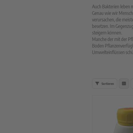
rzelgemüse
Auch Bakterien leben m
Genau wie wir Mensche
uch- und Zwiebeln
verursachen, die meist
besetzen. Im Gegenzug 
atbänder
steigern können.
Manche der mit der Pf
imsprossen
Boden Pflanzenverfügb
Umwelteinflüssen schü
Sortieren