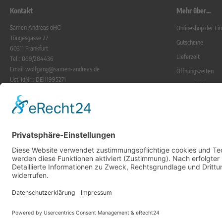
Kontakt
Mehr über...
Samen Andreas oHG
Onlineshop der F
Töngesgasse 27
Gutscheine
60311 Frankfurt
Lieferzeit
Tel.: 069/284436
Email wolfgang@samen-andreas.de
Öffnungszeiten
Ust-IdNr.: DE111995271
Zur Geschichte
UstNr.: 1230201092
Frankfurter Grüne
Gerichtsstand ist Frankfurt a.M.
Registergericht Frankfurt/M.
Blog
HR Nr. 23440
Krumpholz
Alle Preise ink