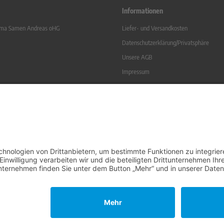
Informationen
irma Samen Andreas oHG
Liefer- und Versandkosten
Datenschutzerklärung/Privatsphäre
Unsere AGB
Impressum
Vertrag widerrufen
 Soße
Kontakt
Sitemap
Widerrufsrecht
Online-Streitbeilegung
l. gesetzl. MwSt. zzgl.
Versandkosten
. Die durchgestrichenen Preise entsprechen dem bisherigen Preis bei Sam
Samen-Andreas oHG © 2026 | Template © 2009-2026 by modified eCommerce Shopsoftware
mod
ified eCommerce Shopsoftware © 2009-2026