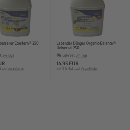
esserer Ecostern® 250
Lebender Dünger Organic-Balance®
Universal 250
t:
3-4 Tage
Lieferzeit:
3-4 Tage
UR
14,95 EUR
. zzgl.
Versandkosten
inkl. 19 % MwSt. zzgl.
Versandkosten