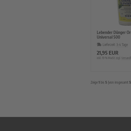
Lebender Dünger Or
Universal 500
Lieferzeit:
3-4 Tage
21,95 EUR
inkl. 19 % MwSt. zzgl.
Versand
Zeige
1
bis
5
(von insgesamt
5