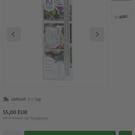
rzelgemüse
uch- und Zwiebeln
atbänder
imsprossen
Lieferzeit:
3-4 Tage
55,00 EUR
inkl. 19 % MwSt. zzgl.
Versandkosten