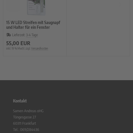
15 W LED Streifen mit Saugnapf
und Halter für ein Fenster
Lieferzeit:
3-4 Tage
55,00 EUR
inkl. 19 % MwSt. zzgl.
Versandkosten
Kontakt
Samen Andreas oHG
Töngesgasse 27
60311 Frankfurt
Tel.: 069/284436