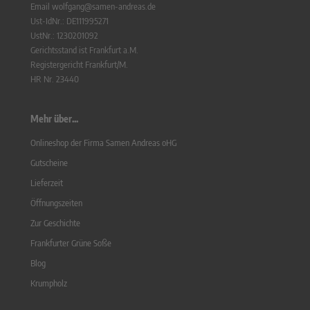
Email wolfgang@samen-andreas.de
Ust-IdNr.: DE111995271
UstNr.: 1230201092
Gerichtsstand ist Frankfurt a.M.
Registergericht Frankfurt/M.
HR Nr. 23440
Mehr über...
Onlineshop der Firma Samen Andreas oHG
Gutscheine
Lieferzeit
Öffnungszeiten
Zur Geschichte
Frankfurter Grüne Soße
Blog
Krumpholz