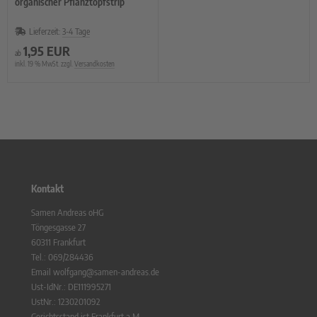
organischer Pflanztopfstrip
Lieferzeit:
3-4 Tage
1,95 EUR
ab
inkl. 19 % MwSt. zzgl.
Versandkosten
Kontakt
Samen Andreas oHG
Töngesgasse 27
60311 Frankfurt
Tel.: 069/284436
Email wolfgang@samen-andreas.de
Ust-IdNr.: DE111995271
UstNr.: 1230201092
Gerichtsstand ist Frankfurt a.M.