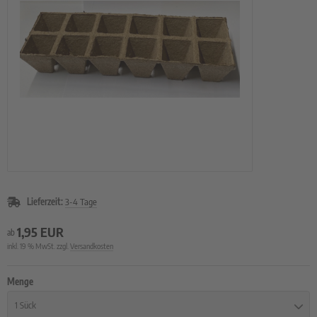
rzelgemüse
uch- und Zwiebeln
atbänder
imsprossen
Lieferzeit:
3-4 Tage
1,95 EUR
ab
inkl. 19 % MwSt. zzgl.
Versandkosten
Menge
1 Sück