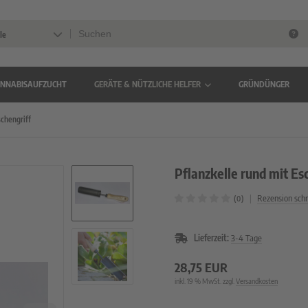
le
NNABISAUFZUCHT
GERÄTE & NÜTZLICHE HELFER
GRÜNDÜNGER
schengriff
Pflanzkelle rund mit Es
|
Rezension sch
(0)
Lieferzeit:
3-4 Tage
28,75 EUR
inkl. 19 % MwSt. zzgl.
Versandkosten