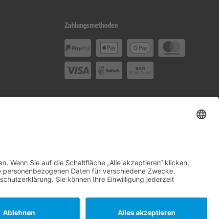
Zahlungsmethoden
Social Media
en-Andreas oHG.