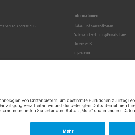
Informationen
irma Samen Andreas oHG
Liefer- und Versandkosten
Datenschutzerklärung/Privatsphäre
Unsere AGB
Impressum
Vertrag widerrufen
 Soße
Kontakt
Sitemap
Widerrufsrecht
Online-Streitbeilegung
l. gesetzl. MwSt. zzgl.
Versandkosten
. Die durchgestrichenen Preise entsprechen dem bisherigen Preis bei Sam
Samen-Andreas oHG © 2026 | Template © 2009-2026 by modified eCommerce Shopsoftware
mod
ified eCommerce Shopsoftware © 2009-2026