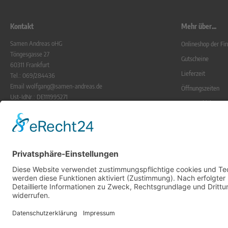
Kontakt
Mehr über...
Samen Andreas oHG
Onlineshop der F
Töngesgasse 27
Gutscheine
60311 Frankfurt
Lieferzeit
Tel.: 069/284436
Email wolfgang@samen-andreas.de
Öffnungszeiten
Ust-IdNr.: DE111995271
Zur Geschichte
UstNr.: 1230201092
Frankfurter Grüne
Gerichtsstand ist Frankfurt a.M.
Registergericht Frankfurt/M.
Blog
HR Nr. 23440
Krumpholz
Alle Preise ink