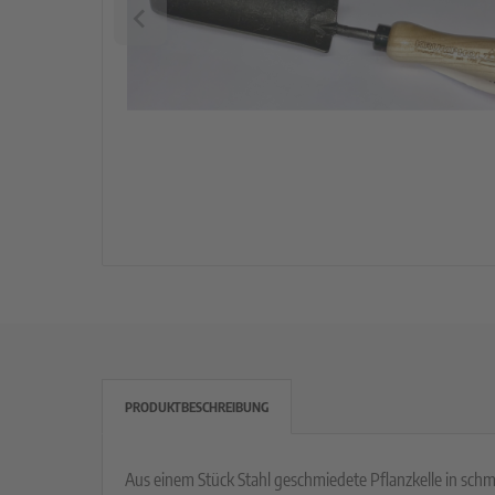
rzelgemüse
uch- und Zwiebeln
atbänder
imsprossen
PRODUKTBESCHREIBUNG
Aus einem Stück Stahl geschmiedete Pflanzkelle in schm