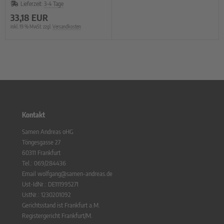
Lieferzeit:
3-4 Tage
33,18 EUR
inkl. 19 % MwSt. zzgl.
Versandkosten
Kontakt
Samen Andreas oHG
Töngesgasse 27
60311 Frankfurt
Tel.: 069/284436
Email wolfgang@samen-andreas.de
Ust-IdNr.: DE111995271
UstNr.: 1230201092
Gerichtsstand ist Frankfurt a.M.
Registergericht Frankfurt/M.