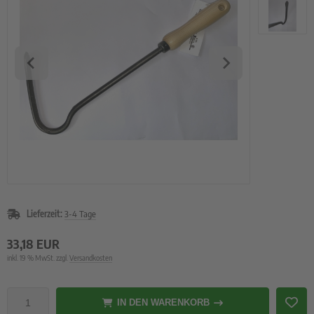
rzelgemüse
uch- und Zwiebeln
atbänder
imsprossen
Lieferzeit:
3-4 Tage
33,18 EUR
inkl. 19 % MwSt. zzgl.
Versandkosten
IN DEN WARENKORB