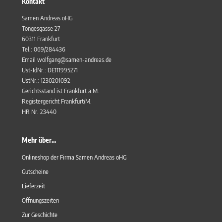
Kontakt
Samen Andreas oHG
Töngesgasse 27
60311 Frankfurt
Tel.: 069/284436
Email wolfgang@samen-andreas.de
Ust-IdNr.: DE111995271
UstNr.: 1230201092
Gerichtsstand ist Frankfurt a.M.
Registergericht Frankfurt/M.
HR Nr. 23440
Mehr über...
Onlineshop der Firma Samen Andreas oHG
Gutscheine
Lieferzeit
Öffnungszeiten
Zur Geschichte