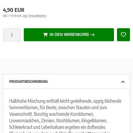
rzelgemüse
4,90 EUR
inkl. 7 % MwSt. zzgl.
Versandkosten
uch- und Zwiebeln
atbänder
IN DEN WARENKORB
imsprossen
PRODUKTBESCHREIBUNG
Halbhohe Mischung enthält leicht gedeihende, üppig blühende
Sommerblumen, für Beete, zwischen Stauden und zum
Vasenschnitt. Buschig wachsende Kornblumen,
Löwenmäulchen, Zinnien, Strohblumen, Ringelblumen,
Schleierkraut und Leberbalsam ergeben ein duftendes