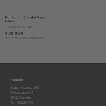
Kopfsalat / Eissalat Great
Lakes
Lieferzeit:
3-4 Tage
2,20 EUR
inkl. 7 % MwSt. zzgl.
Versandkosten
Kontakt
Samen Andreas oHG
Töngesgasse 27
60311 Frankfurt
Tel.: 069/284436