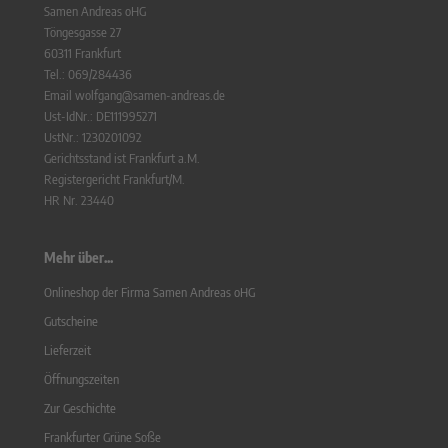
Samen Andreas oHG
Töngesgasse 27
60311 Frankfurt
Tel.: 069/284436
Email wolfgang@samen-andreas.de
Ust-IdNr.: DE111995271
UstNr.: 1230201092
Gerichtsstand ist Frankfurt a.M.
Registergericht Frankfurt/M.
HR Nr. 23440
Mehr über...
Onlineshop der Firma Samen Andreas oHG
Gutscheine
Lieferzeit
Öffnungszeiten
Zur Geschichte
Frankfurter Grüne Soße