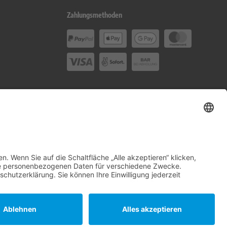
Zahlungsmethoden
Social Media
en-Andreas oHG.