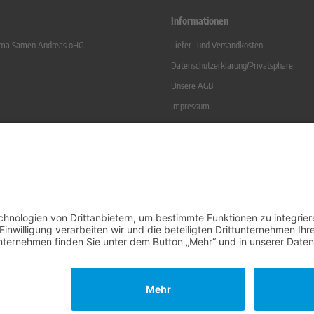
Informationen
irma Samen Andreas oHG
Liefer- und Versandkosten
Datenschutzerklärung/Privatsphäre
Unsere AGB
Impressum
Vertrag widerrufen
 Soße
Kontakt
Sitemap
Widerrufsrecht
Online-Streitbeilegung
l. gesetzl. MwSt. zzgl.
Versandkosten
. Die durchgestrichenen Preise entsprechen dem bisherigen Preis bei Sam
Samen-Andreas oHG © 2026 | Template © 2009-2026 by modified eCommerce Shopsoftware
mod
ified eCommerce Shopsoftware © 2009-2026