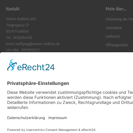
Kontakt
Mehr über...
Samen Andreas oHG
Onlineshop der F
Töngesgasse 27
Gutscheine
60311 Frankfurt
Lieferzeit
Tel.: 069/284436
Email wolfgang@samen-andreas.de
Öffnungszeiten
Ust-IdNr.: DE111995271
Zur Geschichte
UstNr.: 1230201092
Frankfurter Grüne
Gerichtsstand ist Frankfurt a.M.
Registergericht Frankfurt/M.
Blog
HR Nr. 23440
Krumpholz
Alle Preise ink