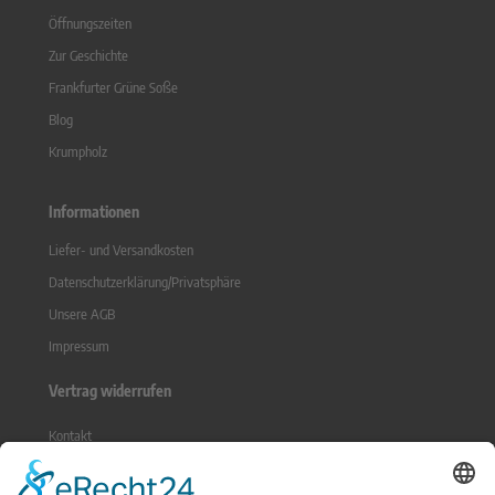
Öffnungszeiten
Zur Geschichte
Frankfurter Grüne Soße
Blog
Krumpholz
Informationen
Liefer- und Versandkosten
Datenschutzerklärung/Privatsphäre
Unsere AGB
Impressum
Vertrag widerrufen
Kontakt
Sitemap