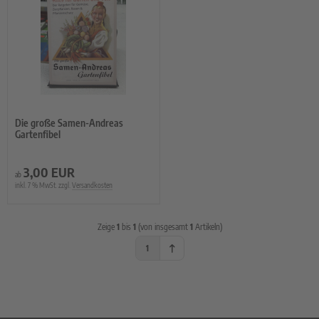
rzelgemüse
uch- und Zwiebeln
atbänder
imsprossen
Die große Samen-Andreas
Gartenfibel
3,00 EUR
ab
inkl. 7 % MwSt. zzgl.
Versandkosten
Zeige
1
bis
1
(von insgesamt
1
Artikeln)
1