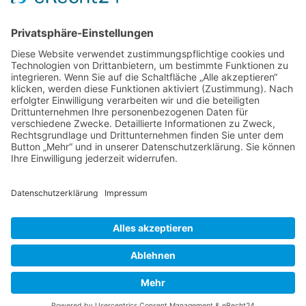
Widerrufsrecht
Online-Streitbeilegung
Zahlungsmethoden
Social Media
Alle Preise inkl. gesetzl. MwSt. zzgl.
Versandkosten
. Die durchgestrichenen Preise entsprechen dem
bisherigen Preis bei Samen-Andreas oHG.
Samen-Andreas oHG © 2026 | Template © 2009-2026 by modified eCommerce Shopsoftware
mod
ified eCommerce Shopsoftware © 2009-2026