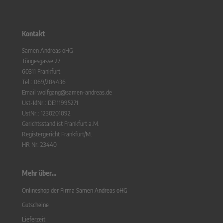
Kontakt
Samen Andreas oHG
Töngesgasse 27
60311 Frankfurt
Tel.: 069/284436
Email wolfgang@samen-andreas.de
Ust-IdNr.: DE111995271
UstNr.: 1230201092
Gerichtsstand ist Frankfurt a.M.
Registergericht Frankfurt/M.
HR Nr. 23440
Mehr über...
Onlineshop der Firma Samen Andreas oHG
Gutscheine
Lieferzeit