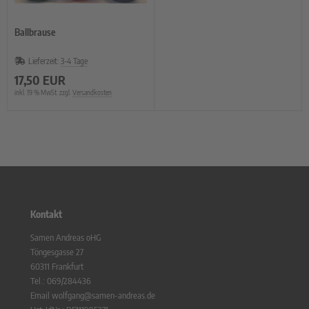
Ballbrause
Lieferzeit:
3-4 Tage
17,50 EUR
inkl. 19 % MwSt. zzgl.
Versandkosten
Kontakt
Samen Andreas oHG
Töngesgasse 27
60311 Frankfurt
Tel.: 069/284436
Email wolfgang@samen-andreas.de