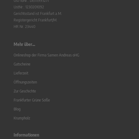
Ust-IdNr.: DE111995271
UstNr.: 1230201092
Gerichtsstand ist Frankfurt a.M.
Registergericht Frankfurt/M.
HR Nr. 23440
Mehr über...
Onlineshop der Firma Samen Andreas oHG
Gutscheine
Lieferzeit
Öffnungszeiten
Zur Geschichte
Frankfurter Grüne Soße
Blog
Krumpholz
Informationen