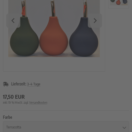
rzelgemüse
uch- und Zwiebeln
atbänder
imsprossen
Lieferzeit:
3-4 Tage
17,50 EUR
inkl. 19 % MwSt. zzgl.
Versandkosten
Farbe
Terracotta