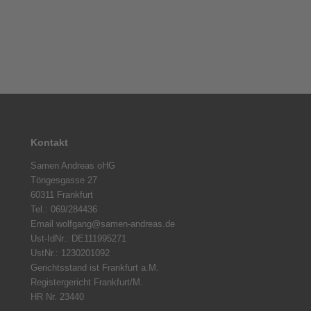
15,70 EUR
inkl. 19 % MwSt. zzgl.
Versandkosten
Kontakt
Samen Andreas oHG
Töngesgasse 27
60311 Frankfurt
Tel.: 069/284436
Email wolfgang@samen-andreas.de
Ust-IdNr.: DE111995271
UstNr.: 1230201092
Gerichtsstand ist Frankfurt a.M.
Registergericht Frankfurt/M.
HR Nr. 23440