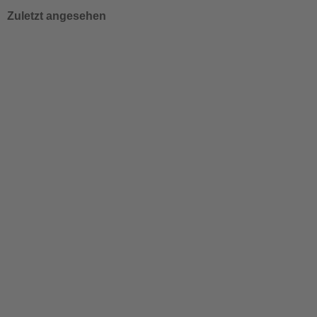
Zuletzt angesehen
Nemaplus® 5 gegen Trauermücken für 10 m²
Lieferzeit:
3-4 Tage