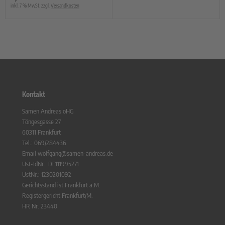
inkl. 7 % MwSt. zzgl.
Versandkosten
Kontakt
Samen Andreas oHG
Töngesgasse 27
60311 Frankfurt
Tel.: 069/284436
Email wolfgang@samen-andreas.de
Ust-IdNr.: DE111995271
UstNr.: 1230201092
Gerichtsstand ist Frankfurt a.M.
Registergericht Frankfurt/M.
HR Nr. 23440