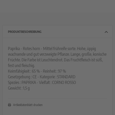
PRODUKTBESCHREIBUNG
Paprika - Rotes horn - Mittel frühreife sorte. Hohe, üppig
wachsende und gut verzweigte Pflanze. Lange, große, konische
Früchte. Die Farbe ist Leuchtendrot. Das Fruchtfleisch ist süß,
fest und fleischig.
Keimfähigkeit : 65 % - Reinheit : 97 %
Gesetzgebung : CE - Kategorie : STANDARD
Spezies : PAPRIKA - Vielfalt : CORNO ROSSO
Gewicht : 1,5 g
Artikeldatenblatt drucken