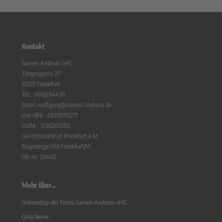
Kontakt
Samen Andreas oHG
Töngesgasse 27
60311 Frankfurt
Tel.: 069/284436
Email wolfgang@samen-andreas.de
Ust-IdNr.: DE111995271
UstNr.: 1230201092
Gerichtsstand ist Frankfurt a.M.
Registergericht Frankfurt/M.
HR Nr. 23440
Mehr über...
Onlineshop der Firma Samen Andreas oHG
Gutscheine