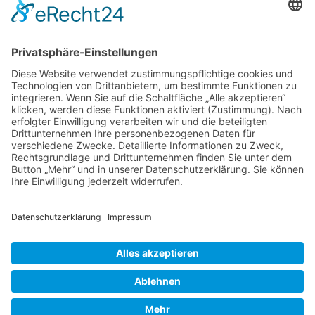
Sitemap
Widerrufsrecht
Online-Streitbeilegung
Zahlungsmethoden
Social Media
Alle Preise inkl. gesetzl. MwSt. zzgl.
Versandkosten
. Die durchgestrichenen Preise entsprechen dem
bisherigen Preis bei Samen-Andreas oHG.
Samen-Andreas oHG © 2026 | Template © 2009-2026 by modified eCommerce Shopsoftware