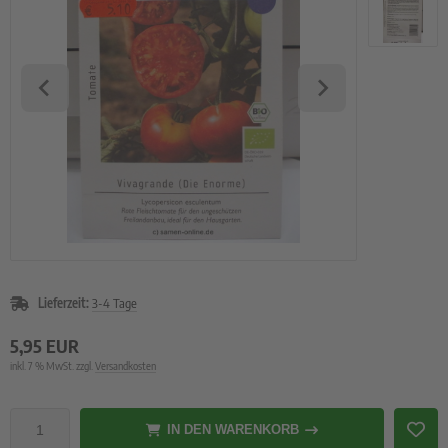
rzelgemüse
uch- und Zwiebeln
atbänder
imsprossen
Lieferzeit:
3-4 Tage
5,95 EUR
inkl. 7 % MwSt. zzgl.
Versandkosten
IN DEN WARENKORB