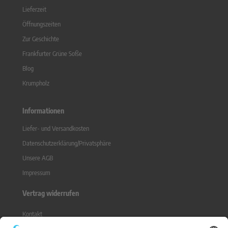
Lieferzeit
Öffnungszeiten
Zur Geschichte
Frankfurter Grüne Soße
Blog
Krumpholz
Informationen
Liefer- und Versandkosten
Datenschutzerklärung/Privatsphäre
Unsere AGB
Impressum
Vertrag widerrufen
Kontakt