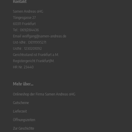
Kontakt
Samen Andreas oHG
Töngesgasse 27
60311 Frankfurt
Tel.: 069/284436
Email wolfgang@samen-andreas.de
Ust-IdNr.: DE111995271
UstNr.: 1230201092
Gerichtsstand ist Frankfurt a.M.
Registergericht Frankfurt/M.
HR Nr. 23440
Mehr über...
Onlineshop der Firma Samen Andreas oHG
Gutscheine
Lieferzeit
Öffnungszeiten
Zur Geschichte