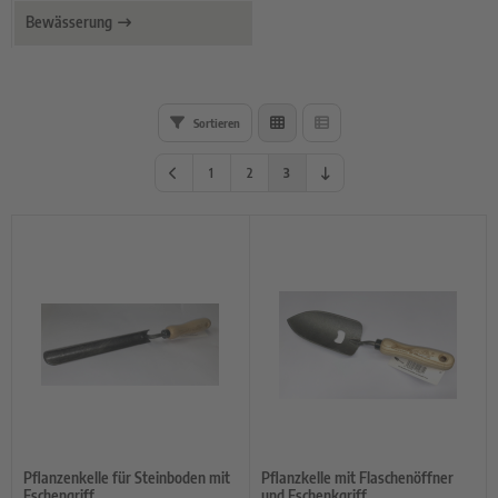
rzelgemüse
Bewässerung
uch- und Zwiebeln
atbänder
Sortieren
imsprossen
1
2
3
Pflanzenkelle für Steinboden mit
Pflanzkelle mit Flaschenöffner
Eschengriff
und Eschenkgriff