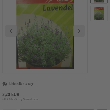
rzelgemüse
uch- und Zwiebeln
atbänder
imsprossen
Lieferzeit:
3-4 Tage
3,20 EUR
inkl. 7 % MwSt. zzgl.
Versandkosten