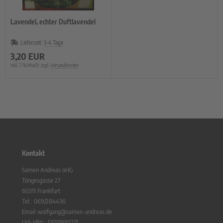
Lavendel, echter Duftlavendel
Lieferzeit:
3-4 Tage
3,20 EUR
inkl. 7 % MwSt. zzgl.
Versandkosten
Kontakt
Samen Andreas oHG
Töngesgasse 27
60311 Frankfurt
Tel.: 069/284436
Email wolfgang@samen-andreas.de
Ust-IdNr.: DE111995271