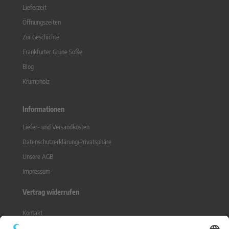
Lieferzeit
Öffnungszeiten
Zur Geschichte
Frankfurter Grüne Soße
Blog
Krumpholz
Informationen
Liefer- und Versandkosten
Datenschutzerklärung/Privatsphäre
Unsere AGB
Impressum
Vertrag widerrufen
Kontakt
Sitemap