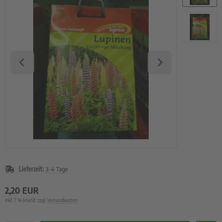
rzelgemüse
uch- und Zwiebeln
atbänder
imsprossen
Lieferzeit:
3-4 Tage
2,20 EUR
inkl. 7 % MwSt. zzgl.
Versandkosten