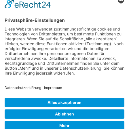
Widerrufsrecht
Online-Streitbeilegung
Zahlungsmethoden
Social Media
Alle Preise inkl. gesetzl. MwSt. zzgl.
Versandkosten
. Die durchgestrichenen Preise entsprechen dem
bisherigen Preis bei Samen-Andreas oHG.
Samen-Andreas oHG © 2026 | Template © 2009-2026 by modified eCommerce Shopsoftware